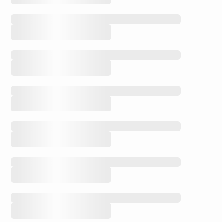
Auswahlen
Favoriten
Meine
Ressourcen
Meine
Auswahlen
Medium
Filter
Schwierigkeitsgrad
Filter
Sprache
Filter
722
ausgewählte
Ressourcen
Filter
zurücksetzen