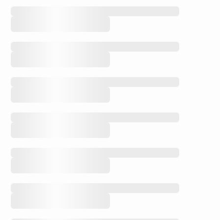
Möchten
Sie
mitmachen?
Ressource
hinzufügen
Auswahl
hinzufügen
Tutorial
Wie
erstelle ich
eine
Ressource?
5 Min