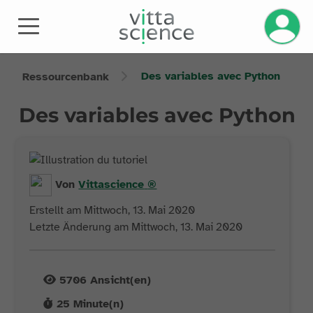
Des variables avec Python
Ressourcenbank
Des variables avec Python
Von
Vittascience
®
Erstellt am Mittwoch, 13. Mai 2020
Letzte Änderung am Mittwoch, 13. Mai 2020
5706
Ansicht(en)
25
Minute(n)