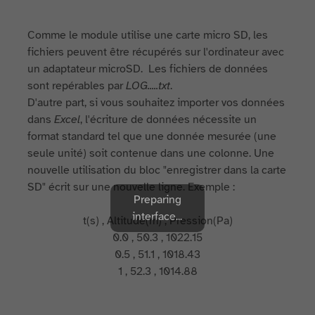
Comme le module utilise une carte micro SD, les
fichiers peuvent être récupérés sur l'ordinateur avec
un adaptateur microSD. Les fichiers de données
sont repérables par
LOG.....txt
.
D'autre part, si vous souhaitez importer vos données
dans
Excel
, l'écriture de données nécessite un
format standard tel que une donnée mesurée (une
seule unité) soit contenue dans une colonne. Une
nouvelle utilisation du bloc "enregistrer dans la carte
SD" écrit sur une nouvelle ligne. Exemple :
Preparing
interface...
t(s) , Altitude(m) , Pression(Pa)
0.0 , 50.3 , 1022.15
0.5 , 51.1 , 1018.43
1 , 52.3 , 1014.88