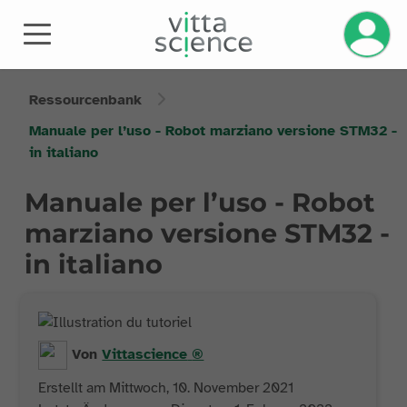
Ressourcenbank
Manuale per l’uso - Robot marziano versione STM32 -
in italiano
Manuale per l’uso - Robot
marziano versione STM32 -
in italiano
Von
Vittascience
®
Erstellt am Mittwoch, 10. November 2021