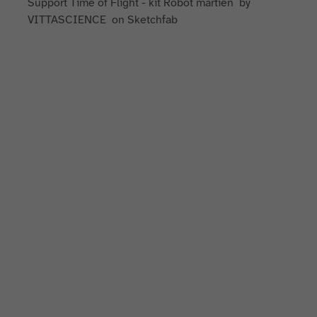
Support Time of Flight - kit Robot martien by
VITTASCIENCE on Sketchfab