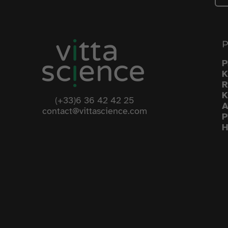
K
R
K
(+33)6 36 42 42 25
A
contact@vittascience.com
P
H