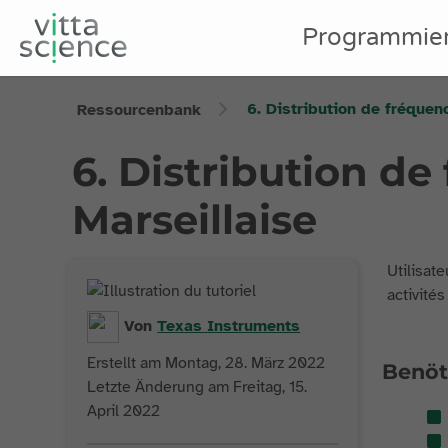
Programmie
6. Distribution de fréquen
Ressourcenbank
6. Distribution de
Marseillaise
Utilisat
activités
Von
Texas
Instruments
Erstellt am Montag, 28. März 2022
Benöt
Letzte Änderung am Freitag, 15.
April 2022