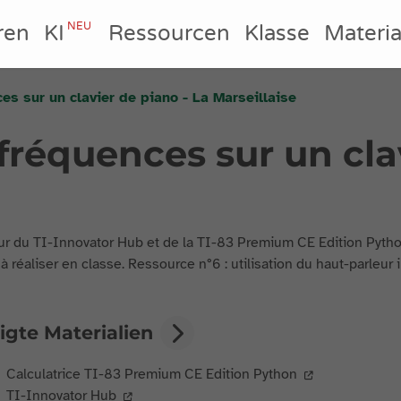
NEU
ren
KI
Ressourcen
Klasse
Materia
ces sur un clavier de piano - La Marseillaise
 fréquences sur un cla
eur du TI-Innovator Hub et de la TI-83 Premium CE Edition Pytho
 à réaliser en classe. Ressource n°6 : utilisation du haut-parleur i
igte Materialien
Calculatrice TI-83 Premium CE Edition Python
TI-Innovator Hub