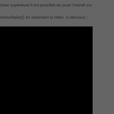
ave supérieure il est possible de jouer l’extrait sur
marseillaise[]’ en observant la vidéo ci-dessous :