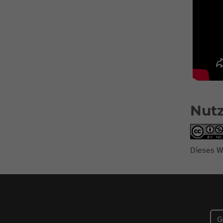
Nut
Dieses W