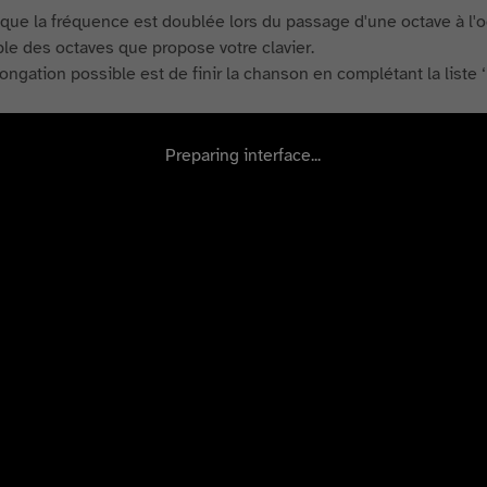
que la fréquence est doublée lors du passage d'une octave à l'oct
le des octaves que propose votre clavier.
ongation possible est de finir la chanson en complétant la liste ‘
Preparing interface...