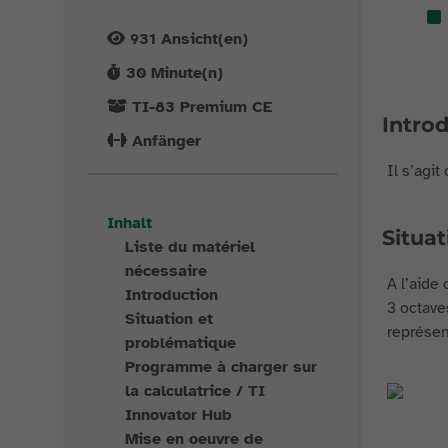
931
Ansicht(en)
30
Minute(n)
TI-83 Premium CE
Intro
Anfänger
Il s’agi
Inhalt
Situa
Liste du matériel
nécessaire
A l’aide
Introduction
3 octave
Situation et
représen
problématique
Programme à charger sur
la calculatrice / TI
Innovator Hub
Mise en oeuvre de