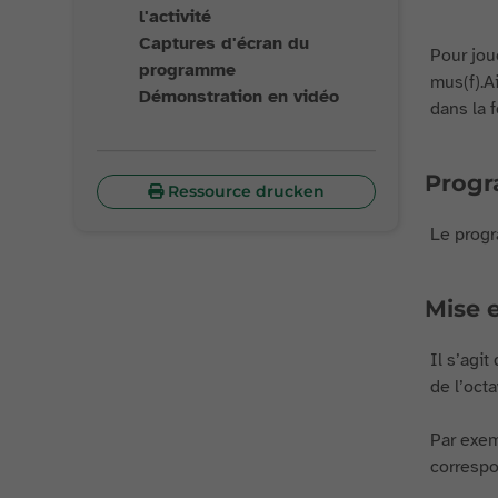
l'activité
Captures d'écran du
Pour joue
programme
mus(f).Ai
Démonstration en vidéo
dans la 
Progra
Ressource drucken
Le progr
Mise e
Il s’agit
de l’oct
Par exemp
correspon