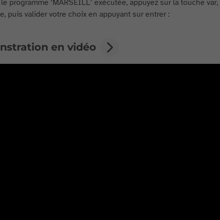
 le programme ‘MARSEILL’ exécutée, appuyez sur la touche var, pu
, puis valider votre choix en appuyant sur entrer :
stration en vidéo