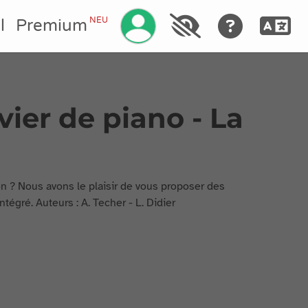
Ihr Konto verwalten
NEU
l
Premium
vier de piano - La
n ? Nous avons le plaisir de vous proposer des
ntégré. Auteurs : A. Techer - L. Didier