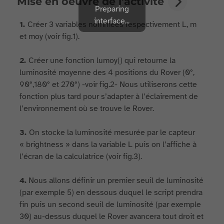
Mise en oeuvre de l'activité
Preparing
interface...
1.
Créer 3 variables nommées respectivement L, m
et moy (voir fig.1).
2.
Créer une fonction lumoy() qui retourne la
luminosité moyenne des 4 positions du Rover (0°,
90°,180° et 270°) -voir fig.2- Nous utiliserons cette
fonction plus tard pour s’adapter à l’éclairement de
l’environnement où se trouve le Rover.
3.
On stocke la luminosité mesurée par le capteur
« brightness » dans la variable L puis on l’affiche à
l’écran de la calculatrice (voir fig.3).
4.
Nous allons définir un premier seuil de luminosité
(par exemple 5) en dessous duquel le script prendra
fin puis un second seuil de luminosité (par exemple
30) au-dessus duquel le Rover avancera tout droit et