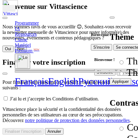
Bienvenue sur Vittascience
Programmer
Nous sommes ravis de vous accueillir 😊, Souhaitez-vous recevoir
IA
la newsletter mensuelle de Vittascience pour rester informé(e) des
Ressources
Thème
Bienvenue !
nouveautés, événements et contenus pédagogiques ?
Classe
Matériel
S'inscrire
Se connecte
Oui
Non
Premium
NEW
Th
Bienvenue !
Finaliser votre inscription
Th
S'inscrire
Se connec
Français
English
Pусский
Deuts
Appliquer
Pour finaliser votre inscription, veuillez compléter les champs
suivants :
J’ai lu et j’accepte les Conditions d’utilisation.
Contras
Vittascience place la sécurité et la confidentialité des données
personnelles de ses utilisateurs au cœur de ses préoccupations.
Découvrez
notre politique de protection des données personnelles
.
Co
Finaliser l’inscription
Annuler