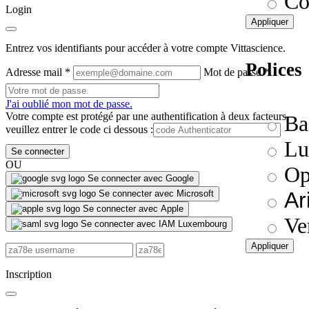
Co
Login
Appliquer
Entrez vos identifiants pour accéder à votre compte Vittascience.
Polices
Adresse mail
*
Mot de passe
*
J'ai oublié mon mot de passe.
Votre compte est protégé par une authentification à deux facteurs,
Ba
veuillez entrer le code ci dessous :
Lu
Se connecter
OU
Op
Se connecter avec Google
Ar
Se connecter avec Microsoft
Se connecter avec Apple
Ve
Se connecter avec IAM Luxembourg
Appliquer
Inscription