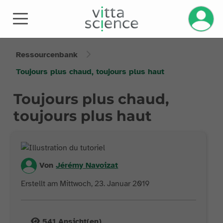
Ressourcenbank
Toujours plus chaud, toujours plus haut
Toujours plus chaud,
toujours plus haut
Von
Jérémy
Navoizat
Erstellt am Mittwoch, 23. Januar 2019
541
Ansicht(en)