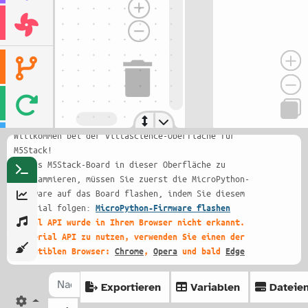
Willkommen bei der Vittascience-Oberfläche für
M5Stack!
Um das M5Stack-Board in dieser Oberfläche zu
programmieren, müssen Sie zuerst die MicroPython-
Firmware auf das Board flashen, indem Sie diesem
Tutorial folgen:
MicroPython-Firmware flashen
Serial API wurde in Ihrem Browser nicht erkannt.
Um Serial API zu nutzen, verwenden Sie einen der
kompatiblen Browser:
Chrome
,
Opera
und bald
Edge
Exportieren
Variablen
Dateie