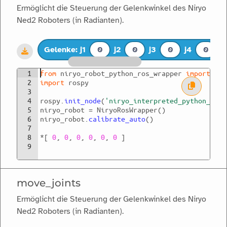
Ermöglicht die Steuerung der Gelenkwinkel des Niryo
Ned2 Roboters (in Radianten).
Tools
Gelenke: j1
0
j2
0
j3
0
j4
0
j5
1
from
niryo_robot_python_ros_wrapper
import
*
Aktorik
2
import
rospy
3
4
rospy
.
init_node
(
'niryo_interpreted_python_ros_
5
niryo_robot
=
NiryoRosWrapper
(
)
6
niryo_robot
.
calibrate_auto
(
)
Werkzeuge
7
8
*
[
0
,
0
,
0
,
0
,
0
,
0
]
9
Netzwerk
move_joints
Ermöglicht die Steuerung der Gelenkwinkel des Niryo
Logik
Ned2 Roboters (in Radianten).