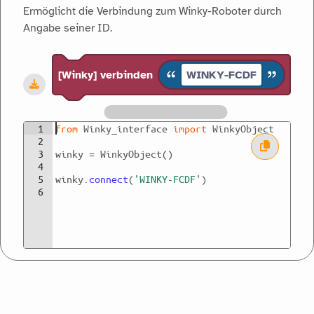
Ermöglicht die Verbindung zum Winky-Roboter durch
Angabe seiner ID.
Ton
[Winky] verbinden
WINKY-FCDF
Kommunikation
1
from
Winky_interface
import
WinkyObject
2
3
winky
=
WinkyObject
(
)
4
Zeit
5
winky
.
connect
(
'WINKY-FCDF'
)
6
Sensoren
Aktorik