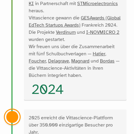
KI
in Partnerschaft mit
STMicroelectronics
heraus.
Vittascience gewann die
GESAwards (Global
EdTech Startups Awards)
Frankreich 2024.
Die Projekte
Verdinum
und
I-NOVMICRO 2
wurden gestartet.
Wir freuen uns über die Zusammenarbeit
mit fünf Schulbuchverlagen —
Hatier
,
Foucher
,
Delagrave
,
Magnard
und
Bordas
—
die Vittascience-Aktivitäten in ihren
Büchern integriert haben.
2024
2025 erreicht die Vittascience-Plattform
über 350.000 einzigartige Besucher pro
Jahr.