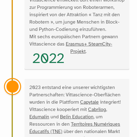
Vittascience entwickelt dort einen Workshop
zur Programmierung von Roboterarmen,
inspiriert von der Attraktion « Tanz mit den
Robotern », um junge Menschen in Block-
und Python-Codierung einzuführen.
Mit sechs europäischen Partnern gewann
Vittascience das
Erasmus+ SteamCity-
Projekt
.
2022
2023 entstand eine unserer wichtigsten
Partnerschaften: Vittascience-Oberflächen
wurden in die Plattform
Capytale
integriert!
Vittascience kooperiert mit
Cabrilog
,
Edumalin
und
Belin Education
, um
Ressourcen in den
Territoires Numériques
Éducatifs (TNE)
über den nationalen Markt