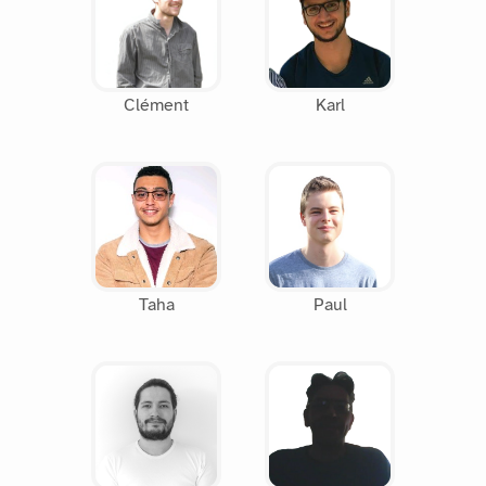
Clément
Karl
Taha
Paul