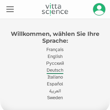
Ihr Kont
Willkommen, wählen Sie Ihre
Sprache:
Français
English
Русский
Deutsch
Italiano
Español
العربية
Sweden