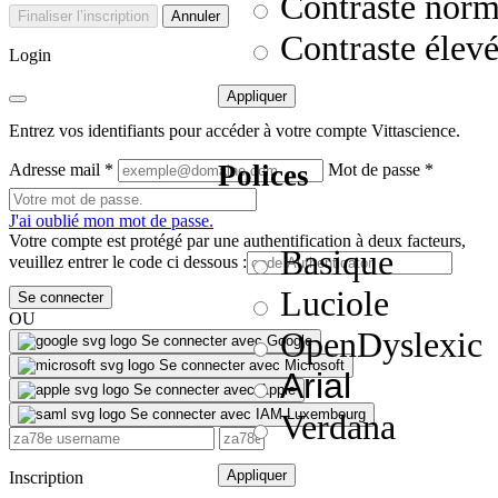
Contraste norm
Finaliser l’inscription
Annuler
Contraste élev
Login
Appliquer
Entrez vos identifiants pour accéder à votre compte Vittascience.
Polices
Adresse mail
*
Mot de passe
*
J'ai oublié mon mot de passe.
Votre compte est protégé par une authentification à deux facteurs,
Basique
veuillez entrer le code ci dessous :
Luciole
Se connecter
OU
OpenDyslexic
Se connecter avec Google
Se connecter avec Microsoft
Arial
Se connecter avec Apple
Se connecter avec IAM Luxembourg
Verdana
Appliquer
Inscription