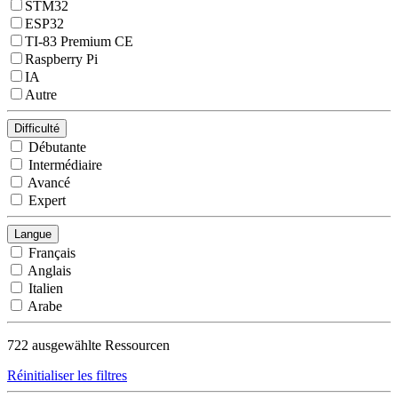
STM32
ESP32
TI-83 Premium CE
Raspberry Pi
IA
Autre
Difficulté
Débutante
Intermédiaire
Avancé
Expert
Langue
Français
Anglais
Italien
Arabe
722
ausgewählte Ressourcen
Réinitialiser les filtres