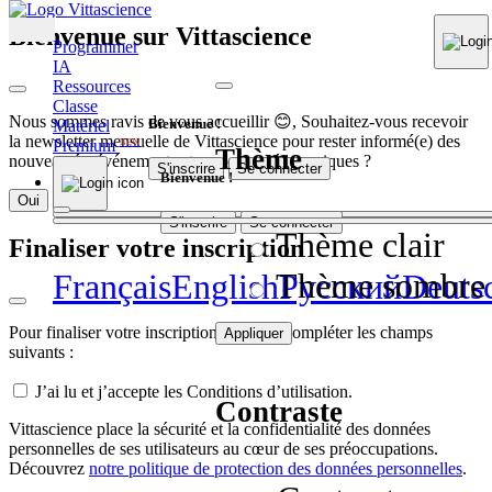
Bienvenue sur Vittascience
Programmer
IA
Ressources
Classe
Nous sommes ravis de vous accueillir 😊, Souhaitez-vous recevoir
Bienvenue !
Matériel
la newsletter mensuelle de Vittascience pour rester informé(e) des
Premium
NEW
Thème
nouveautés, événements et contenus pédagogiques ?
S'inscrire
Se connecter
Bienvenue !
Oui
Non
S'inscrire
Se connecter
Thème clair
Finaliser votre inscription
Thème sombre
Français
English
Pусский
Deuts
Pour finaliser votre inscription, veuillez compléter les champs
Appliquer
suivants :
J’ai lu et j’accepte les Conditions d’utilisation.
Contraste
Vittascience place la sécurité et la confidentialité des données
personnelles de ses utilisateurs au cœur de ses préoccupations.
Découvrez
notre politique de protection des données personnelles
.