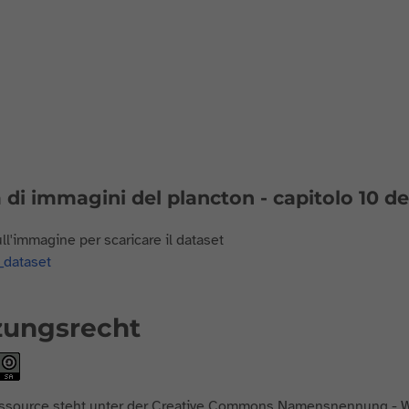
di immagini del plancton - capitolo 10 del
ll'immagine per scaricare il dataset
zungsrecht
ssource steht unter der
Creative Commons Namensnennung - We