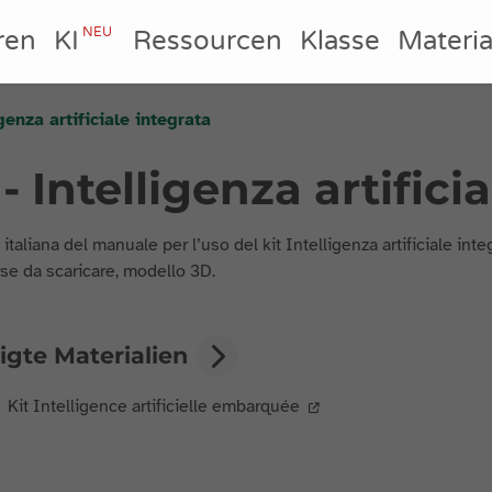
NEU
ren
KI
Ressourcen
Klasse
Materia
genza artificiale integrata
 Intelligenza artifici
italiana del manuale per l’uso del kit Intelligenza artificiale integ
rse da scaricare, modello 3D.
igte Materialien
Kit Intelligence artificielle embarquée