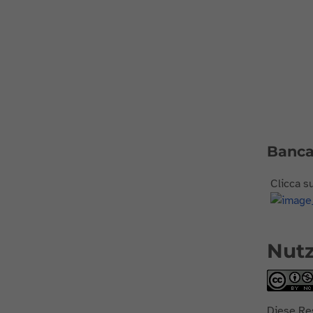
Banca 
Clicca su
Nut
Diese Re