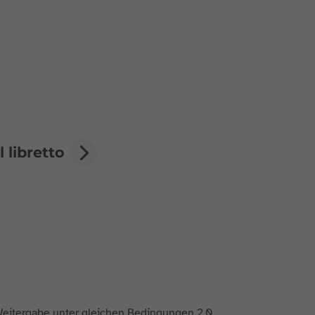
 libretto
itergabe unter gleichen Bedingungen 2.0