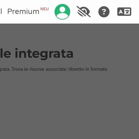
Ihr Konto verwalten
NEU
l
Premium
ale integrata
rata. Trova le risorse associate: libretto in formato