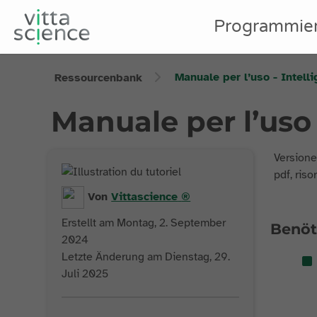
Programmie
Manuale per l’uso - Intelli
Ressourcenbank
Manuale per l’uso -
Versione 
pdf, riso
Von
Vittascience
®
Erstellt am Montag, 2. September
Benöt
2024
Letzte Änderung am Dienstag, 29.
Juli 2025