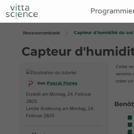
Programmie
Capteur d'humidité du sol
Ressourcenbank
Capteur d'humidit
Cette re
verrons 
créer un
Von
Pascal
Flores
Erstellt am Montag, 24. Februar
2025
Benöt
Letzte Änderung am Montag, 24.
Februar 2025