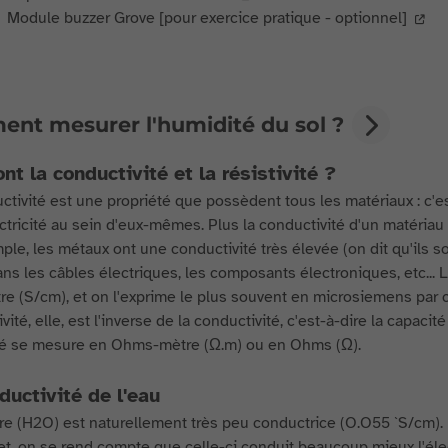
Module buzzer Grove [pour exercice pratique - optionnel]
nt mesurer l'humidité du sol ?
nt la conductivité et la résistivité ?
ctivité est une propriété que possèdent tous les matériaux : c'es
ctricité au sein d'eux-mêmes. Plus la conductivité d'un matériau e
ple, les métaux ont une conductivité très élevée (on dit qu'ils so
dans les câbles électriques, les composants électroniques, etc..
re (S/cm), et on l'exprime le plus souvent en microsiemens par 
ivité, elle, est l'inverse de la conductivité, c'est-à-dire la capa
ité se mesure en Ohms-mètre (Ω.m) ou en Ohms (Ω).
ductivité de l'eau
re (H2O) est naturellement très peu conductrice (O.O55 `S/cm). P
et, on se rend compte que celle-ci conduit beaucoup mieux l'éle