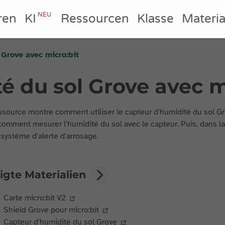
NEU
ren
KI
Ressourcen
Klasse
Materia
 Grove avec micro:bit
é du sol Grove avec m
ssource montre comment utiliser le capteur d'humidité du sol G
comment mesurer l'humidité du sol avec le capteur. Puis, dans l
 système d'alerte d'arrosage.
igte Materialien
Carte micro:bit V2
Shield Grove pour micro:bit
Capteur d'humidité du sol Grove