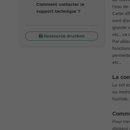
Comment contacter le
l'eau de
support technique ?
Cette di
sont diss
grande v
etc... ce
Ressource drucken
Par aill
fonction
permette
etc...
La con
Le sol e
ou moins
humide, 
Commen
Pour mes
diviseur