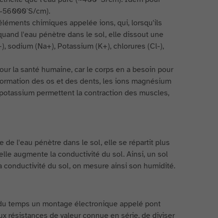
t (~56000`S/cm).
éléments chimiques appelée ions, qui, lorsqu'ils
 quand l'eau pénètre dans le sol, elle dissout une
 sodium (Na+), Potassium (K+), chlorures (Cl-),
pour la santé humaine, car le corps en a besoin pour
 formation des os et des dents, les ions magnésium
 potassium permettent la contraction des muscles,
de l'eau pénètre dans le sol, elle se répartit plus
le augmente la conductivité du sol. Ainsi, un sol
a conductivité du sol, on mesure ainsi son humidité.
art du temps un montage électronique appelé pont
x résistances de valeur connue en série, de diviser