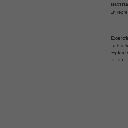
Instru
En repre
Exerci
Le but de
capteur 
celle-ci