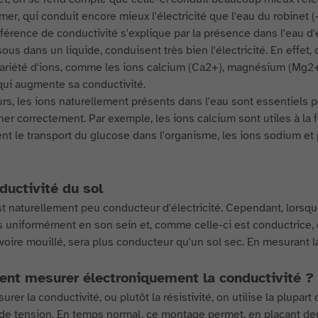
 mer, qui conduit encore mieux l'électricité que l'eau du robine
fférence de conductivité s'explique par la présence dans l'eau d'
ous dans un liquide, conduisent très bien l'électricité. En effet,
ariété d'ions, comme les ions calcium (Ca2+), magnésium (Mg2+),
 qui augmente sa conductivité.
eurs, les ions naturellement présents dans l'eau sont essentiels 
ner correctement. Par exemple, les ions calcium sont utiles à la
nt le transport du glucose dans l'organisme, les ions sodium et
ductivité du sol
st naturellement peu conducteur d'électricité. Cependant, lorsque 
 uniformément en son sein et, comme celle-ci est conductrice, el
voire mouillé, sera plus conducteur qu'un sol sec. En mesurant l
t mesurer électroniquement la conductivité ?
urer la conductivité, ou plutôt la résistivité, on utilise la plup
 de tension. En temps normal, ce montage permet, en plaçant deu