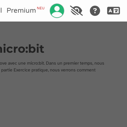
Ihr Konto verwalten
NEU
l
Premium
icro:bit
rove avec une micro:bit. Dans un premier temps, nous
a partie Exercice pratique, nous verrons comment