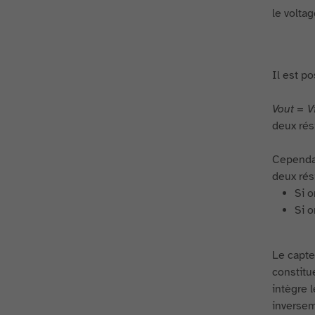
le volta
Il est po
Vout = Vi
deux rés
Cependan
deux rés
Si o
Si o
Le capte
constitu
intègre l
inversem