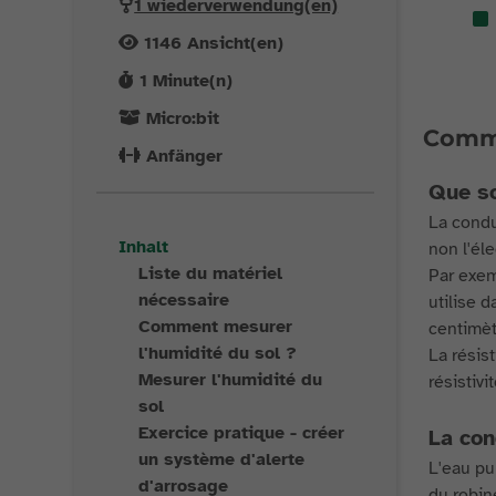
1 wiederverwendung(en)
1146
Ansicht(en)
1
Minute(n)
Micro:bit
Comme
Anfänger
Que so
La condu
Inhalt
non l'éle
Liste du matériel
Par exem
nécessaire
utilise 
Comment mesurer
centimèt
l'humidité du sol ?
La résist
Mesurer l'humidité du
résistiv
sol
Exercice pratique - créer
La con
un système d'alerte
L'eau pu
d'arrosage
du robin