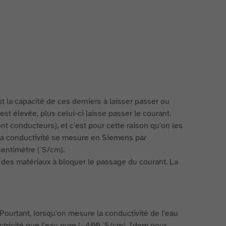
t la capacité de ces derniers à laisser passer ou
st élevée, plus celui-ci laisse passer le courant.
nt conducteurs), et c'est pour cette raison qu'on les
. La conductivité se mesure en Siemens par
centimètre (`S/cm).
cité des matériaux à bloquer le passage du courant. La
ourtant, lorsqu'on mesure la conductivité de l'eau
ctricité que l'eau pure (~400 `S/cm). Idem pour