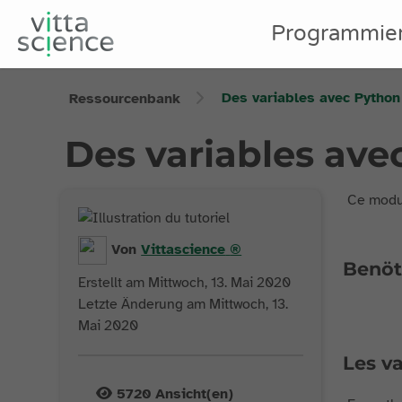
Programmie
Des variables avec Python
Ressourcenbank
Des variables ave
Ce modul
Von
Vittascience
®
Benöt
Erstellt am Mittwoch, 13. Mai 2020
Letzte Änderung am Mittwoch, 13.
Mai 2020
Les v
5720
Ansicht(en)