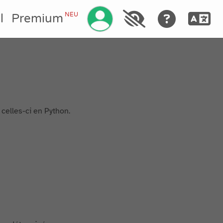
Ihr Konto verwalten
NEU
l
Premium
celles-ci en Python.