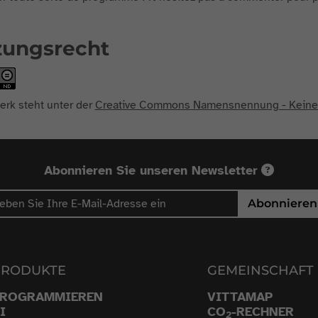
zungsrecht
erk steht unter der
Creative Commons Namensnennung - Keine B
Abonnieren Sie unseren Newsletter
Abonnieren
PRODUKTE
GEMEINSCHAFT
PROGRAMMIEREN
VITTAMAP
I
CO
-RECHNER
2