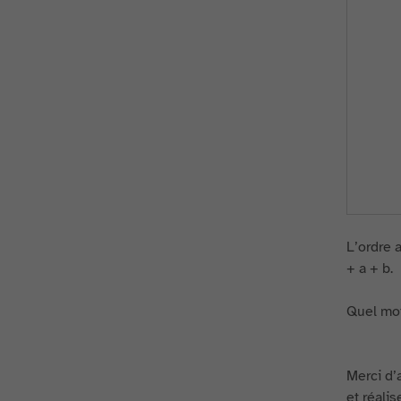
L’ordre 
+ a + b.
Quel mot 
Merci d’a
et réali