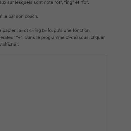
x sur lesquels sont noté “ot”, “ing” et “fo”.
uille par son coach.
 papier : a=ot c=ing b=fo, puis une fonction
pérateur “+”. Dans le programme ci-dessous, cliquer
’afficher.