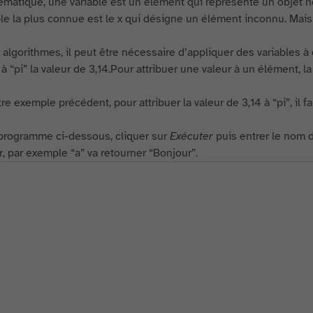
matique, une variable est un élément qui représente un objet 
le la plus connue est le x qui désigne un élément inconnu. Mais il e
 algorithmes, il peut être nécessaire d’appliquer des variables
r à “pi” la valeur de 3,14.Pour attribuer une valeur à un élément,
e exemple précédent, pour attribuer la valeur de 3,14 à “pi”, il fa
programme ci-dessous, cliquer sur
Exécuter
puis entrer le nom de
er, par exemple “a” va retourner “Bonjour”.