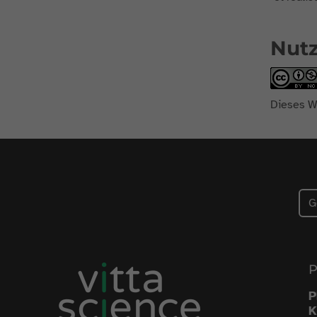
Nut
Dieses W
K