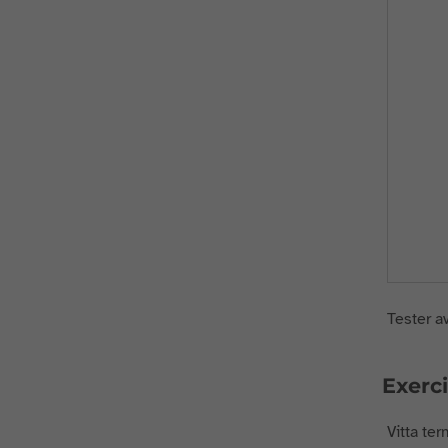
Tester av
Exerc
Vitta te