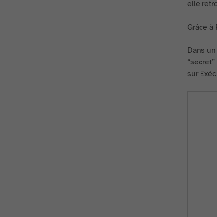
elle ret
Grâce à 
Dans un 
“secret”
sur Exéc