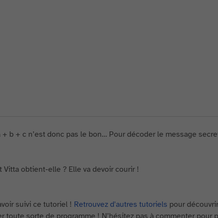
a + b + c n’est donc pas le bon… Pour décoder le message secret, i
Vitta obtient-elle ? Elle va devoir courir !
voir suivi ce tutoriel !
Retrouvez d'autres tutoriels
pour découvrir
ser toute sorte de programme ! N’hésitez pas à commenter pour 