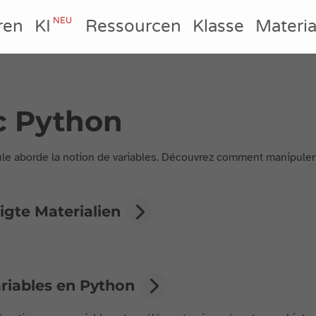
NEU
ren
KI
Ressourcen
Klasse
Materia
c Python
e aborde la notion de variables. Découvrez comment manipuler 
igte Materialien
ariables en Python