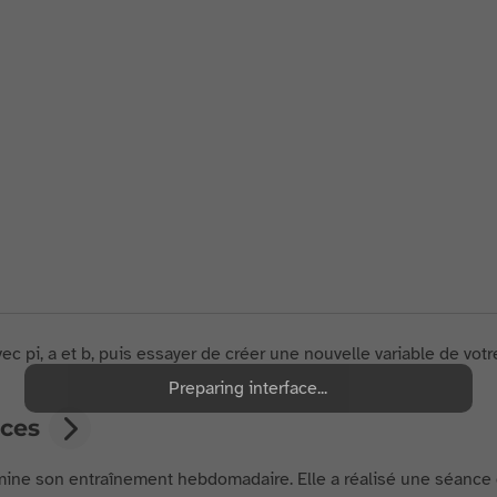
ec pi, a et b, puis essayer de créer une nouvelle variable de votre
Preparing interface...
ices
rmine son entraînement hebdomadaire. Elle a réalisé une séance de