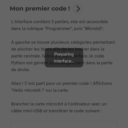
Mon premier code !
L'interface contient 3 parties, elle est accessible
dans la rubrique "Programmer", puis "Microbit".
A gauche se trouve plusieurs catégories permettant
de piocher les blocs afin de les insérer dans la
Preparing
partie centrale. Grâce à cette interface, le code
interface...
Python est généré automatiquement dans la partie
de droite.
Allez ! C'est parti pour un premier code ! Affichons
"Hello microbit !" sur la carte.
Brancher la carte micro:bit à l'ordinateur avec un
câble mini-USB et transférer le code suivant :