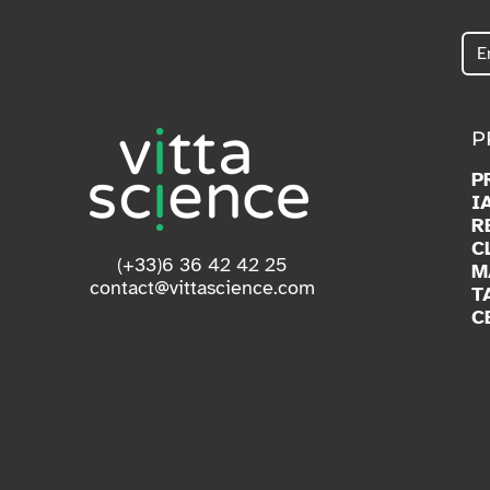
P
P
I
R
C
(+33)6 36 42 42 25
M
contact@vittascience.com
T
C