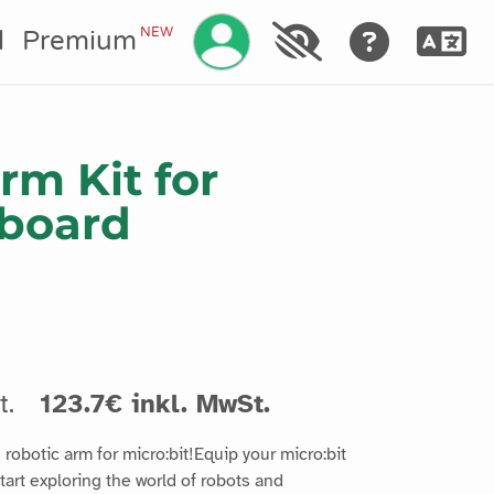
NEW
l
Premium
rm Kit for
 board
t.
123.7€ inkl. MwSt.
 robotic arm for micro:bit!Equip your micro:bit
start exploring the world of robots and