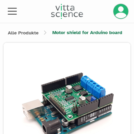
Ihr Kont
Motor shield for Arduino board
Alle Produkte
Product image slider