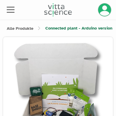
Ihr Kont
Connected plant - Arduino version
Alle Produkte
Product image slider