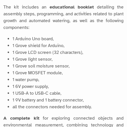
The kit includes an
educational booklet
detailing the
assembly steps, programming, and activities related to plant
growth and automated watering, as well as the following
components:
1 Arduino Uno board,
1 Grove shield for Arduino,
1 Grove LCD screen (32 characters),
1 Grove light sensor,
1 Grove soil moisture sensor,
1 Grove MOSFET module,
1 water pump,
1 6V power supply,
1 USB-A to USB-C cable,
1 9V battery and 1 battery connector,
all the connectors needed for assembly.
A complete kit
for exploring connected objects and
environmental measurement, combining technology and