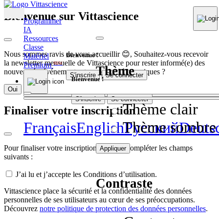
Bienvenue sur Vittascience
Programmer
IA
Ressources
Classe
Nous sommes ravis de vous accueillir 😊, Souhaitez-vous recevoir
Bienvenue !
Matériel
la newsletter mensuelle de Vittascience pour rester informé(e) des
Premium
NEW
Thème
nouveautés, événements et contenus pédagogiques ?
S'inscrire
Se connecter
Bienvenue !
Oui
Non
S'inscrire
Se connecter
Thème clair
Finaliser votre inscription
Thème sombre
Français
English
Pусский
Deuts
Pour finaliser votre inscription, veuillez compléter les champs
Appliquer
suivants :
J’ai lu et j’accepte les Conditions d’utilisation.
Contraste
Vittascience place la sécurité et la confidentialité des données
personnelles de ses utilisateurs au cœur de ses préoccupations.
Découvrez
notre politique de protection des données personnelles
.