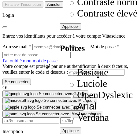
Contraste norm
Finaliser l’inscription
Annuler
Contraste élev
Login
Appliquer
Entrez vos identifiants pour accéder à votre compte Vittascience.
Polices
Adresse mail
*
Mot de passe
*
J'ai oublié mon mot de passe.
Votre compte est protégé par une authentification à deux facteurs,
Basique
veuillez entrer le code ci dessous :
Luciole
Se connecter
OU
OpenDyslexic
Se connecter avec Google
Se connecter avec Microsoft
Arial
Se connecter avec Apple
Se connecter avec IAM Luxembourg
Verdana
Appliquer
Inscription