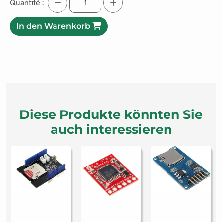
3.75€ exkl. MwSt.
4.5€ inkl. MwSt.
Easily copy files from your microSD card with this adapter.
Mehr erfahren
Quantité :
In den Warenkorb
Diese Produkte könnten Sie
auch interessieren