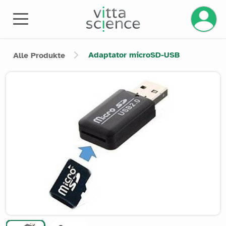
Ihr Kont
Adaptator microSD-USB
Alle Produkte
Product image slider