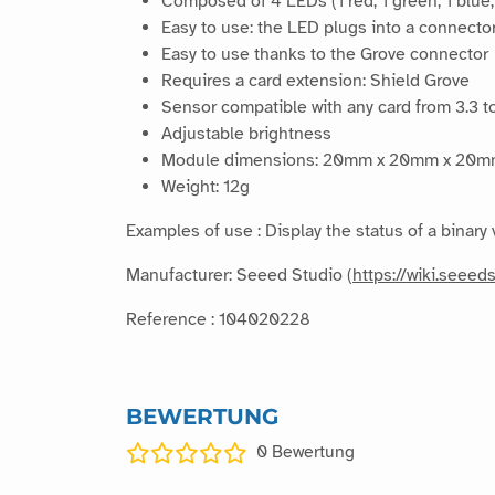
Composed of 4 LEDs (1 red, 1 green, 1 blue,
Easy to use: the LED plugs into a connector
Easy to use thanks to the Grove connector
Requires a card extension: Shield Grove
Sensor compatible with any card from 3.3 t
Adjustable brightness
Module dimensions: 20mm x 20mm x 20
Weight: 12g
Examples of use : Display the status of a binary va
Manufacturer: Seeed Studio (
https://wiki.seee
Reference : 104020228
BEWERTUNG
0
Bewertung