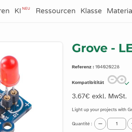
NEU
ren
KI
Ressourcen
Klasse
Materia
Grove - L
Referenz :
104020228
Kompatibilität
3.67€ exkl. MwSt.
Light up your projects with 
Quantité :