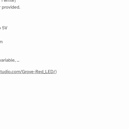
 1 white)
 provided.
o 5V
mm
riable, ...
dstudio.com/Grove-Red_LED/
)