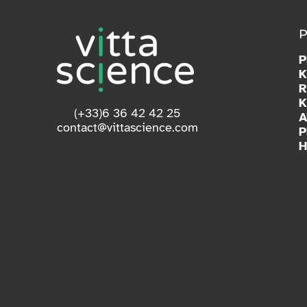
K
R
K
(+33)6 36 42 42 25
A
contact@vittascience.com
P
H