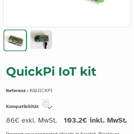
QuickPi IoT kit
Referenz :
KQUICKPI
Kompatibilität
86€ exkl. MwSt.
103.2€ inkl. MwSt.
Program your connected objects in Scratch, Blockly or