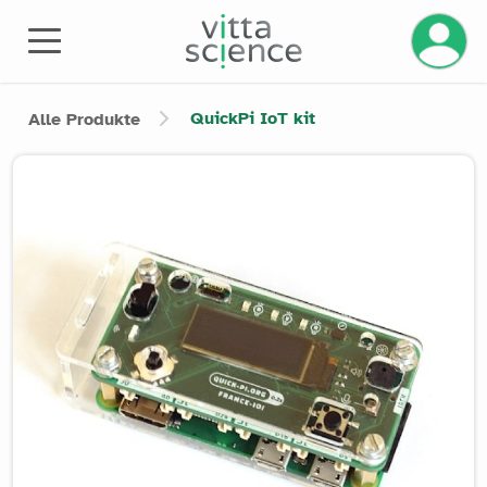
Ihr Kont
QuickPi IoT kit
Alle Produkte
Product image slider