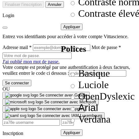
Contraste norm
Finaliser l’inscription
Annuler
Contraste élev
Login
Appliquer
Entrez vos identifiants pour accéder à votre compte Vittascience.
Polices
Adresse mail
*
Mot de passe
*
J'ai oublié mon mot de passe.
Votre compte est protégé par une authentification à deux facteurs,
Basique
veuillez entrer le code ci dessous :
Luciole
Se connecter
OU
OpenDyslexic
Se connecter avec Google
Se connecter avec Microsoft
Arial
Se connecter avec Apple
Se connecter avec IAM Luxembourg
Verdana
Appliquer
Inscription