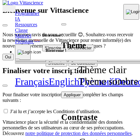
Bienvenue sur Vittascience
Programmer
IA
Ressources
Classe
Nous sommes ravis de vous accueillir 😊, Souhaitez-vous recevoir
Bienvenue !
Matériel
la newsletter mensuelle de Vittascience pour rester informé(e) des
Premium
NEW
Thème
nouveautés, événements et contenus pédagogiques ?
S'inscrire
Se connecter
Bienvenue !
Oui
Non
S'inscrire
Se connecter
Thème clair
Finaliser votre inscription
Thème sombre
Français
English
Pусский
Deuts
Pour finaliser votre inscription, veuillez compléter les champs
Appliquer
suivants :
J’ai lu et j’accepte les Conditions d’utilisation.
Contraste
Vittascience place la sécurité et la confidentialité des données
personnelles de ses utilisateurs au cœur de ses préoccupations.
Découvrez
notre politique de protection des données personnelles
.