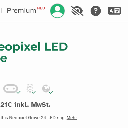
Ihr Konto verwalten
NEU
l
Premium
eopixel LED
ve
21€ inkl. MwSt.
 this Neopixel Grove 24 LED ring.
Mehr