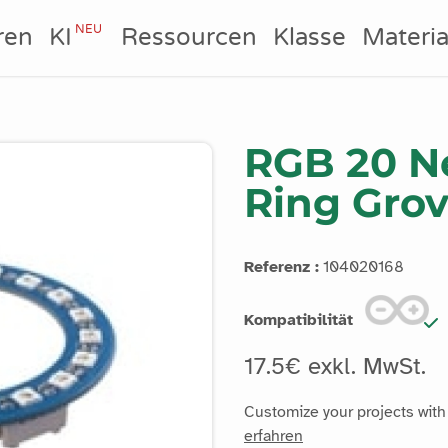
NEU
ren
KI
Ressourcen
Klasse
Materia
RGB 20 N
Ring Gro
Referenz :
104020168
Kompatibilität
17.5€ exkl. MwSt.
Customize your projects with
erfahren