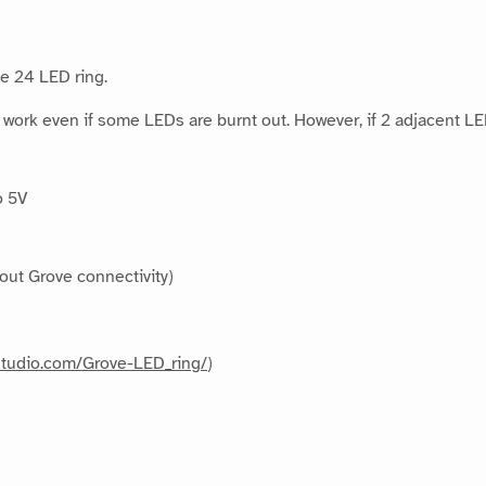
e 24 LED ring.
rk even if some LEDs are burnt out. However, if 2 adjacent LEDs
o 5V
ut Grove connectivity)
dstudio.com/Grove-LED_ring/
)