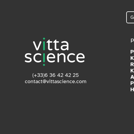
K
R
K
(+33)6 36 42 42 25
A
contact@vittascience.com
P
H