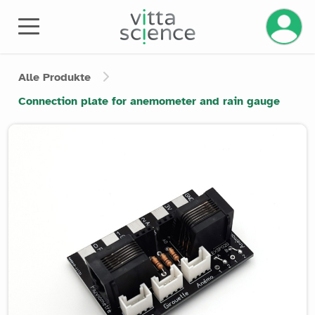
Ihr Kont
Alle Produkte
Connection plate for anemometer and rain gauge
Product image slider