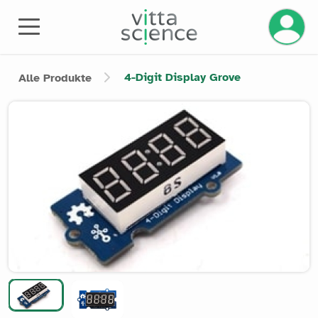
Ihr Kont
4-Digit Display Grove
Alle Produkte
Product image slider