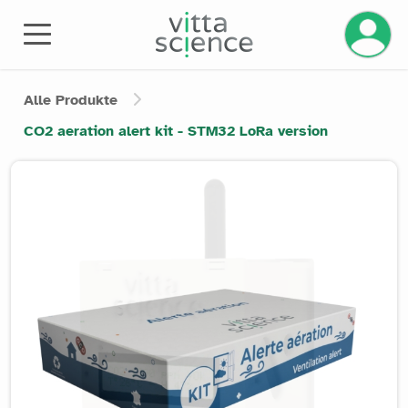
Ihr Kont
Alle Produkte
CO2 aeration alert kit - STM32 LoRa version
Product image slider