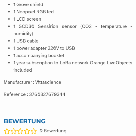
1 Grove shield
1 Neopixel RGB led
1 LCD screen
1 SCD30 Sensirion sensor (CO2 - temperature -
humidity)
1 USB cable
1 power adapter 220V to USB
1 accompanying booklet
1 year subscription to LoRa network Orange LiveObjects
included
Manufacturer : Vittascience
Reference : 3760327670344
BEWERTUNG
0
Bewertung