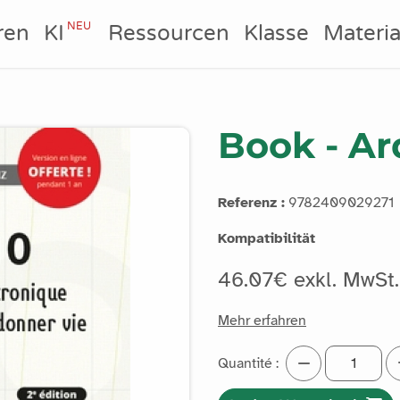
NEU
ren
KI
Ressourcen
Klasse
Materia
Book - Ar
Referenz :
9782409029271
Kompatibilität
46.07€ exkl. MwSt
Mehr erfahren
Quantité :