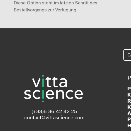
Diese Option steht im letzten Schritt des
Bestellvorgangs zur Verfügung.
K
R
K
(+33)6 36 42 42 25
A
contact@vittascience.com
P
H