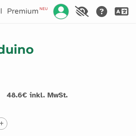
Ihr Konto verwalten
NEU
l
Premium
duino
.
48.6€ inkl. MwSt.