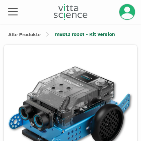
Ihr Kont
mBot2 robot - Kit version
Alle Produkte
Product image slider