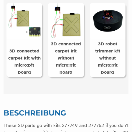
3D connected
3D robot
3D connected
carpet kit
trimmer kit
carpet kit with
without
without
micro:bit
micro:bit
micro:bit
board
board
board
BESCHREIBUNG
These 3D parts go with kits 277749 and 277752 if you don't