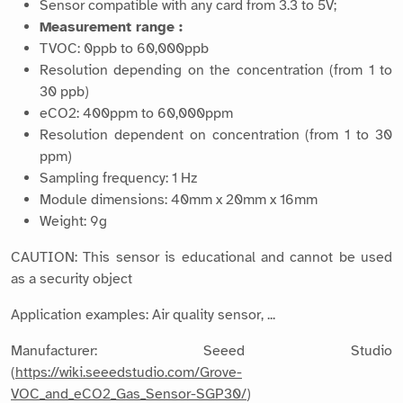
Sensor compatible with any card from 3.3 to 5V;
Measurement range :
TVOC: 0ppb to 60,000ppb
Resolution depending on the concentration (from 1 to
30 ppb)
eCO2: 400ppm to 60,000ppm
Resolution dependent on concentration (from 1 to 30
ppm)
Sampling frequency: 1 Hz
Module dimensions: 40mm x 20mm x 16mm
Weight: 9g
CAUTION: This sensor is educational and cannot be used
as a security object
Application examples: Air quality sensor, ...
Manufacturer: Seeed Studio
(
https://wiki.seeedstudio.com/Grove-
VOC_and_eCO2_Gas_Sensor-SGP30/
)