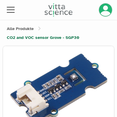
Ihr Kont
Alle Produkte
CO2 and VOC sensor Grove - SGP30
Product image slider