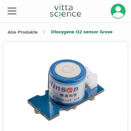
Ihr Kont
Dioxygene O2 sensor Grove
Alle Produkte
Product image slider