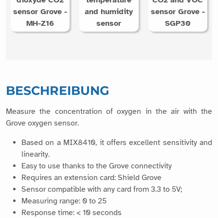
dioxyde CO2
temperature
CO2 and VOC
sensor Grove -
and humidity
sensor Grove -
MH-Z16
sensor
SGP30
BESCHREIBUNG
Measure the concentration of oxygen in the air with the
Grove oxygen sensor.
Based on a MIX8410, it offers excellent sensitivity and
linearity.
Easy to use thanks to the Grove connectivity
Requires an extension card: Shield Grove
Sensor compatible with any card from 3.3 to 5V;
Measuring range: 0 to 25
Response time: < 10 seconds