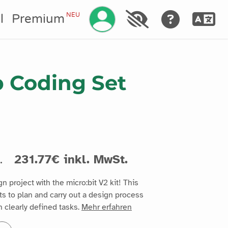
Ihr Konto verwalten
NEU
l
Premium
 Coding Set
t.
231.77€ inkl. MwSt.
 project with the micro:bit V2 kit! This
ts to plan and carry out a design process
h clearly defined tasks.
Mehr erfahren