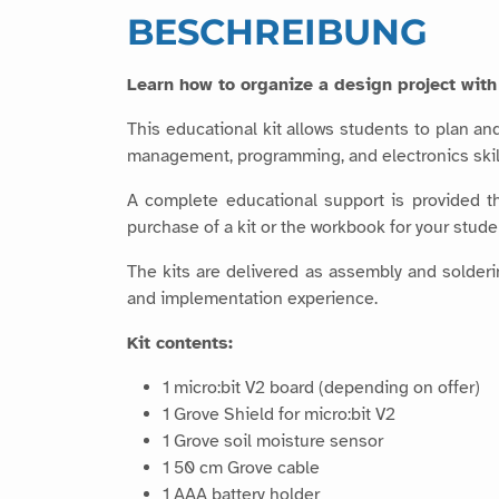
BESCHREIBUNG
Learn how to organize a design project with 
This educational kit allows students to plan and
management, programming, and electronics skills
A complete educational support is provided 
purchase of a kit or the workbook for your stude
The kits are delivered as assembly and solderin
and implementation experience.
Kit contents:
1 micro:bit V2 board (depending on offer)
1 Grove Shield for micro:bit V2
1 Grove soil moisture sensor
1 50 cm Grove cable
1 AAA battery holder