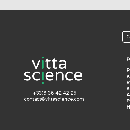
K
R
K
(+33)6 36 42 42 25
A
contact@vittascience.com
P
H