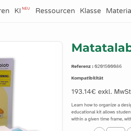
NEU
ren
KI
Ressourcen
Klasse
Materia
Matatalab
Referenz :
0201500086
Kompatibilität
193.14€ exkl. MwS
Learn how to organize a design
educational kit allows studen
within a given time frame, wit