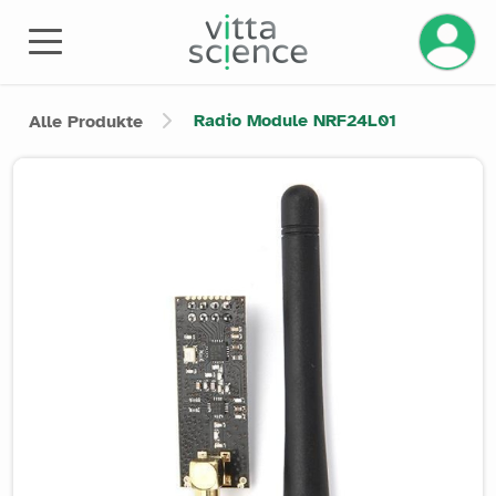
Ihr Kont
Radio Module NRF24L01
Alle Produkte
Product image slider