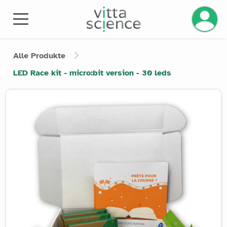
Ihr Kont
Alle Produkte
LED Race kit - micro:bit version - 30 leds
Product image slider