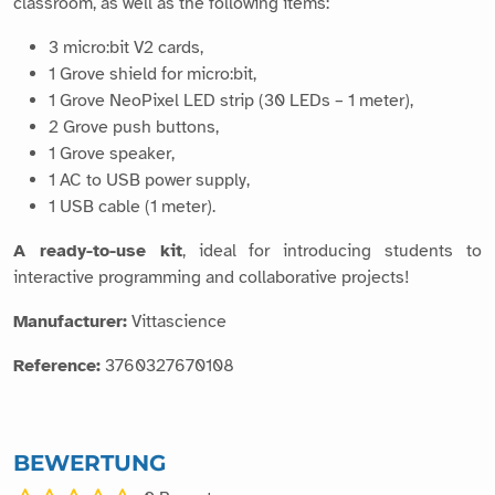
classroom, as well as the following items:
3 micro:bit V2 cards,
1 Grove shield for micro:bit,
1 Grove NeoPixel LED strip (30 LEDs – 1 meter),
2 Grove push buttons,
1 Grove speaker,
1 AC to USB power supply,
1 USB cable (1 meter).
A ready-to-use kit
, ideal for introducing students to
interactive programming and collaborative projects!
Manufacturer:
Vittascience
Reference:
3760327670108
BEWERTUNG