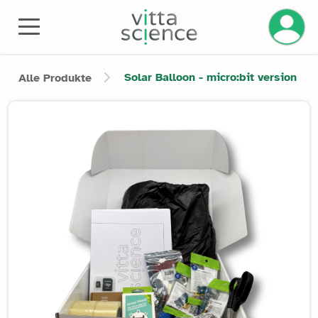
Ihr Kont
Solar Balloon - micro:bit version
Alle Produkte
Product image slider