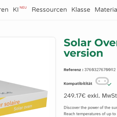
NEU
ren
KI
Ressourcen
Klasse
Materia
Solar Ove
version
Referenz :
3760327670092
Kompatibilität
249.17€ exkl. MwS
Discover the power of the su
Reach temperatures of up to 