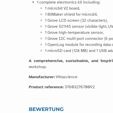
1 complete electronics kit including:
1 micro:bit V2 board,
1 BitMaker shield for micro:bit,
1 Grove LCD screen (32 characters),
1 Grove SI1145 sensor (visible light, UV
1 Grove high-temperature sensor,
1 Grove I2C multi-port connector (6 por
1 OpenLog module for recording data 
1 microSD card (128 MB) and 1 USB ada
A comprehensive, sustainable, and inspiri
workshop.
Manufacturer:
Vittascience
Product reference:
3760327670092
BEWERTUNG