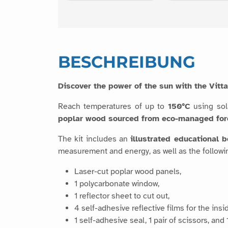
BESCHREIBUNG
Discover the power of the sun with the Vit
Reach temperatures of up to
150°C
using sol
poplar wood sourced from eco-managed for
The kit includes an
illustrated educational b
measurement and energy, as well as the followi
Laser-cut poplar wood panels,
1 polycarbonate window,
1 reflector sheet to cut out,
4 self-adhesive reflective films for the insi
1 self-adhesive seal, 1 pair of scissors, and 