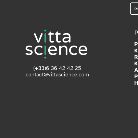
K
R
K
(+33)6 36 42 42 25
A
contact@vittascience.com
P
H