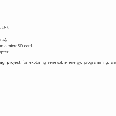
, IR),
ts),
on a microSD card,
pter.
ng project
for exploring renewable energy, programming, an