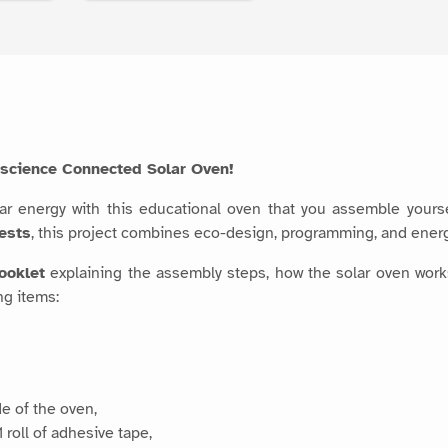
tascience Connected Solar Oven!
ar energy with this educational oven that you assemble yourse
ests
, this project combines eco-design, programming, and ener
ooklet
explaining the assembly steps, how the solar oven works,
ng items:
de of the oven,
1 roll of adhesive tape,