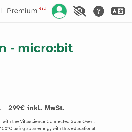
Ihr Konto verwalten
NEU
l
Premium
n - micro:bit
t.
299€ inkl. MwSt.
n with the Vittascience Connected Solar Oven!
150°C using solar energy with this educational